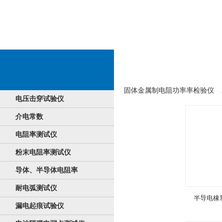
成品展示板
固体金属制电阻功率率检验仪
电压击穿试验仪
介电常数
电阻率测试仪
粉末电阻率测试仪
导体、半导体电阻率
耐电弧测试仪
半导电橡
漏电起痕试验仪