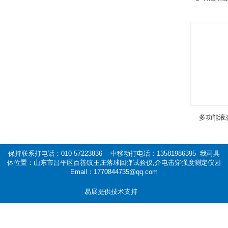
多功能液
保持联系打电话：010-57223836 中移动打电话：13581986395 我司具
体位置：山东市昌平区百善镇王庄落球回弹试验仪,介电击穿强度测定仪园
Email：1770844735@qq.com
易展提供技术支持