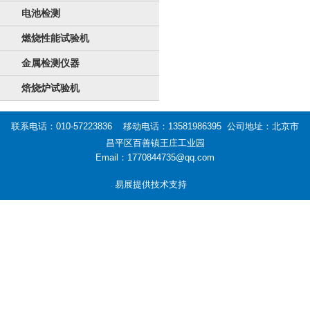
电池检测
燃烧性能试验机
金属检测仪器
焙烧炉试验机
联系电话：010-57223836 移动电话：13581986395 公司地址：北京市
昌平区百善镇王庄工业园
Email：1770844735@qq.com
易展提供技术支持