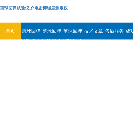
落球回弹试验仪,介电击穿强度测定仪
首页
落球回弹
落球回弹
落球回弹
技术文章
售后服务
成
试验仪,介
试验仪,介
试验仪,介
电击穿强
电击穿强
电击穿强
度测定仪
度测定仪
度测定仪