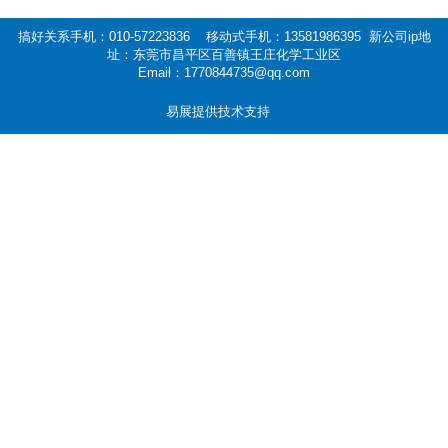
搞好关系手机：010-57223836 移动式手机：13581986395 新公司ip地
址：东莞市昌平区百善镇王庄化学工业区
Email：1770844735@qq.com
易展提供技术支持