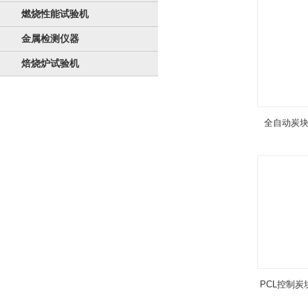
燃烧性能试验机
金属检测仪器
焙烧炉试验机
全自动炭
PCL控制