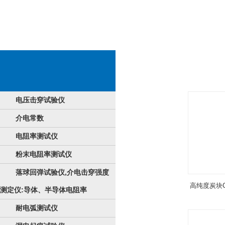
货品展现
电压击穿试验仪
介电常数
电阻率测试仪
粉末电阻率测试仪
落球回弹试验仪,介电击穿强度
高纯度炭块
测定仪:导体、半导体电阻率
耐电弧测试仪