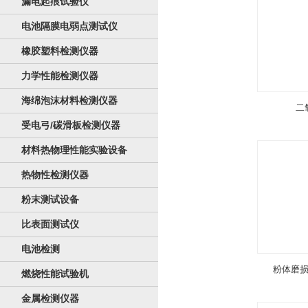
漏电起痕试验仪
电池隔膜电弱点测试仪
橡胶塑料检测仪器
力学性能检测仪器
海绵泡沫材料检测仪器
二
受电弓/碳滑板检测仪器
材料热物理性能实验设备
热物性检测仪器
粉末测试设备
比表面测试仪
电池检测
粉体磨
燃烧性能试验机
金属检测仪器