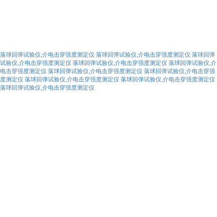
落球回弹试验仪,介电击穿强度测定仪
落球回弹试验仪,介电击穿强度测定仪
落球回弹
试验仪,介电击穿强度测定仪
落球回弹试验仪,介电击穿强度测定仪
落球回弹试验仪,介
电击穿强度测定仪
落球回弹试验仪,介电击穿强度测定仪
落球回弹试验仪,介电击穿强
度测定仪
落球回弹试验仪,介电击穿强度测定仪
落球回弹试验仪,介电击穿强度测定仪
落球回弹试验仪,介电击穿强度测定仪