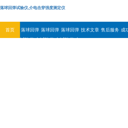
落球回弹试验仪,介电击穿强度测定仪
首页
落球回弹
落球回弹
落球回弹
技术文章
售后服务
成
试验仪,介
试验仪,介
试验仪,介
电击穿强
电击穿强
电击穿强
度测定仪
度测定仪
度测定仪