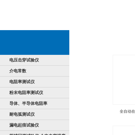
的产品呈现
电压击穿试验仪
介电常数
电阻率测试仪
粉末电阻率测试仪
导体、半导体电阻率
全自动
耐电弧测试仪
漏电起痕试验仪